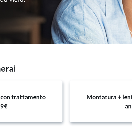
merai
 con trattamento
Montatura + lent
29€
an