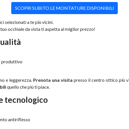
SCOPRI SUBITO LE MONTATURE DISPONIBILI
i selezionati a te più vicini.
 tuo occhiale da vista ti aspetta al miglior prezzo!
ualità
o produttivo
no e leggerezza.
Prenota una visita
presso il centro ottico più v
ili
quello che più ti piace.
re tecnologico
ento antiriflesso