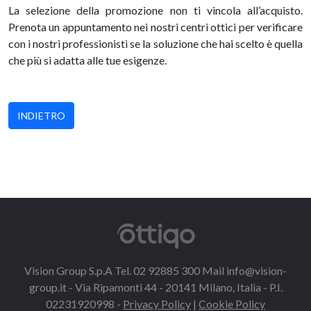
La selezione della promozione non ti vincola all’acquisto.
Prenota un appuntamento nei nostri centri ottici per verificare
con i nostri professionisti se la soluzione che hai scelto è quella
che più si adatta alle tue esigenze.
INDIETRO
Vision Group S.p.A Tel. 02 92885 300 Mail
info@vision-
group.it
- Via Ripamonti 44 - 20141 Milano, Italia - P.I.
02231920998 -
Privacy Policy
|
Cookie Policy