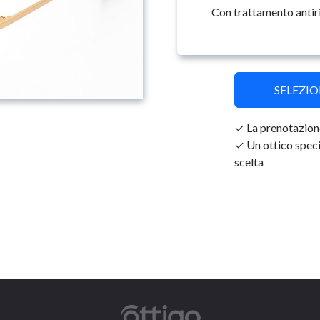
Con trattamento antir
SELEZI
La prenotazione
Un ottico specia
scelta