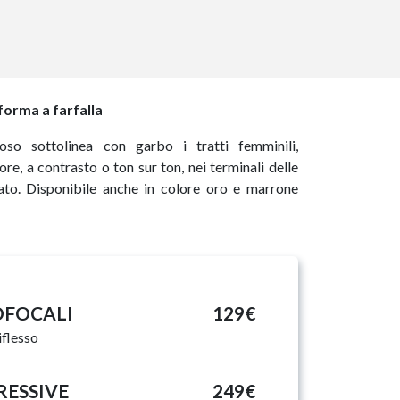
forma a farfalla
oso sottolinea con garbo i tratti femminili,
re, a contrasto o ton sur ton, nei terminali delle
tato. Disponibile anche in colore oro e marrone
NOFOCALI
129€
iflesso
GRESSIVE
249€