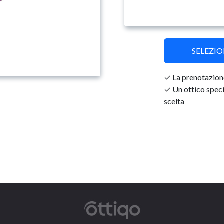
SELEZI
La prenotazione
Un ottico specia
scelta